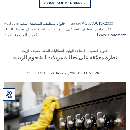
CONTINUE READING
→
,
AQUAQUICK2000
Tagged
|
حلول التنظيف
,
المنطقة البيئية
Posted in
الاستدامة
,
التنظيف_الصناعي
,
الممارسات_البيئية
,
تنظيف_صديق_للبيئة
,
Leave a comment
لمواد_المنظفة_الآمنة
حلول التنظيف
,
المنطقة البيئية
,
انسكابات النفط
,
تنظيف الزيت
نظرة معمّقة على فعالية مزيلات الشحوم الزيتية
POSTED ON
FEBRUARY 28, 2025
BY
JAIMY VRIES
28
Feb