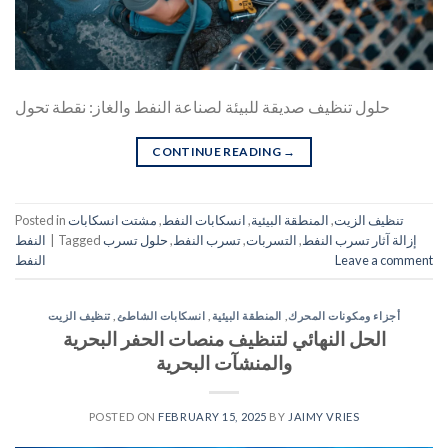
حلول تنظيف صديقة للبيئة لصناعة النفط والغاز: نقطة تحول
CONTINUE READING
→
تنظيف الزيت
,
المنطقة البيئية
,
انسكابات النفط
,
مشتت انسكابات
Posted in
إزالة آثار تسرب النفط
,
التسربات
,
تسرب النفط
,
حلول تسرب
Tagged
|
النفط
Leave a comment
النفط
أجزاء ومكونات المحرك
,
المنطقة البيئية
,
انسكابات الشاطئ
,
تنظيف الزيت
الحل النهائي لتنظيف منصات الحفر البحرية
والمنشآت البحرية
POSTED ON
FEBRUARY 15, 2025
BY
JAIMY VRIES