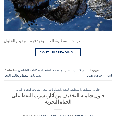
تسربات النفط وثعالب البحر: فهم التهديد والحلول
CONTINUE READING
→
Tagged
|
انسكابات البحر
,
المنطقة البيئية
,
انسكابات الشاطئ
Posted in
Leave a comment
تسربات النفط وثعالب البحر
حلول التنظيف
,
المنطقة البيئية
,
انسكابات البحر
,
معالجة الحياة البرية
حلول شاملة للتخفيف من آثار تسرب النفط على
الحياة البحرية
POSTED ON
FEBRUARY 25, 2024
BY
JAIMY VRIES