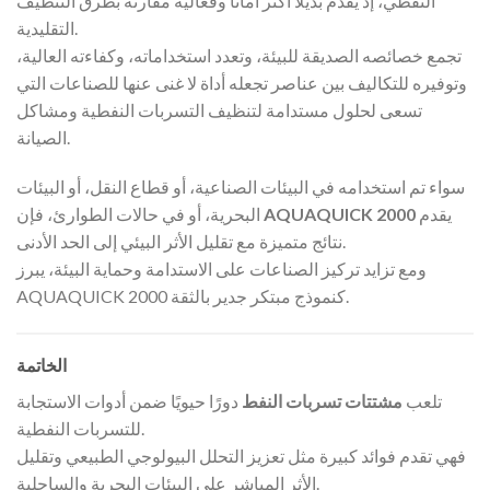
النفطي، إذ يقدم بديلًا أكثر أمانًا وفعالية مقارنة بطرق التنظيف
التقليدية.
تجمع خصائصه الصديقة للبيئة، وتعدد استخداماته، وكفاءته العالية،
وتوفيره للتكاليف بين عناصر تجعله أداة لا غنى عنها للصناعات التي
تسعى لحلول مستدامة لتنظيف التسربات النفطية ومشاكل
الصيانة.
سواء تم استخدامه في البيئات الصناعية، أو قطاع النقل، أو البيئات
يقدم
AQUAQUICK 2000
البحرية، أو في حالات الطوارئ، فإن
نتائج متميزة مع تقليل الأثر البيئي إلى الحد الأدنى.
ومع تزايد تركيز الصناعات على الاستدامة وحماية البيئة، يبرز
AQUAQUICK 2000 كنموذج مبتكر جدير بالثقة.
الخاتمة
تلعب
مشتتات تسربات النفط
دورًا حيويًا ضمن أدوات الاستجابة
للتسربات النفطية.
فهي تقدم فوائد كبيرة مثل تعزيز التحلل البيولوجي الطبيعي وتقليل
الأثر المباشر على البيئات البحرية والساحلية.