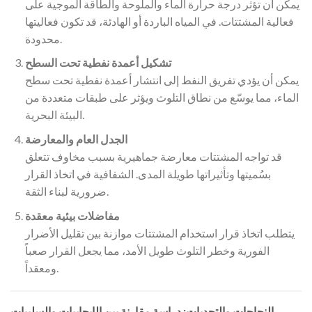
يمكن أن تؤثر درجة حرارة الماء والملوحة والطاقة الموجية على
فعالية المشتتات. في المياه الباردة أو الهادئة، قد تكون فعاليتها
محدودة.
تشكيل أعمدة نفطية تحت السطح
يمكن أن يؤدي تفريق النفط إلى انتشار أعمدة نفطية تحت سطح
الماء، مما يوسّع من نطاق التلوث ويؤثر على طبقات متعددة من
البيئة البحرية.
الجدل العام والمعارضة
قد تواجه المشتتات معارضة جماهيرية بسبب مخاوف تتعلق
بسُميتها وتأثيراتها طويلة المدى. الشفافية في اتخاذ القرار
ضرورية لبناء الثقة.
مفاضلات بيئية معقدة
يتطلب اتخاذ قرار استخدام المشتتات موازنة بين تقليل الأضرار
الفورية وخطر التلوث طويل الأمد، مما يجعل القرار صعباً
ومعقداً.
النجاحات والتحديات: دراسة مقارنة بين الإيجابيات والسلبيات