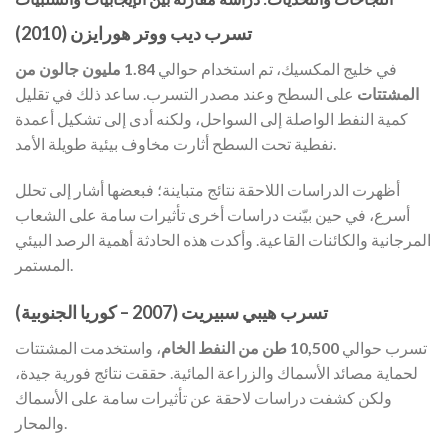
تسرب ديب ووتر هورايزن (2010)
في خليج المكسيك، تم استخدام حوالي
1.84 مليون جالون من
المشتتات
على السطح وعند مصدر التسرب. ساعد ذلك في تقليل
كمية النفط الواصلة إلى السواحل، ولكنه أدى إلى تشكيل أعمدة
نفطية تحت السطح أثارت مخاوف بيئية طويلة الأمد.
أظهرت الدراسات اللاحقة نتائج متباينة؛ فبعضها أشار إلى تحلل
أسرع، في حين بيّنت دراسات أخرى تأثيرات سامة على الشعاب
المرجانية والكائنات القاعية. وأكدت هذه الحادثة أهمية الرصد البيئي
المستمر.
تسرب هيبي سبيريت (2007 – كوريا الجنوبية)
تسرب حوالي
10,500 طن من النفط الخام
، واستخدمت المشتتات
لحماية مصائد الأسماك والزراعة المائية. حققت نتائج فورية جيدة،
ولكن كشفت دراسات لاحقة عن تأثيرات سامة على الأسماك
والمحار.