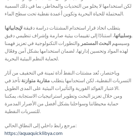
لكن استخدامها لا يخلو من التحديات والمخاطر، بما في ذلك السمية
المحتملة للحياة البحرية وتكوين أعمدة نفطية تحت سطح الماء.
يتطلب اتخاذ قرار استخدام المشتتات دراسة دقيقة
لإيجابياتها
، استنادًا إلى تقييمات بيئية صارمة وإشراف تنظيمي دقيق.
وسلبياتها
وسيسهم
البحث المستمر
والتطورات التكنولوجية في تعزيز فهمنا
لهذه المواد وتحسين إدارتها، لضمان استخدامها بشكل آمن وفعّال
لحماية النظم البيئية البحرية.
وباختصار، تُعد مشتتات النفط أداة ثمينة في التخفيف من آثار
التسربات النفطية، لكن استخدامها يتطلب
مقاربة متوازنة
تأخذ في
الاعتبار الفوائد الفورية والتأثيرات البيئية على المدى الطويل.
ومن خلال تعزيز البحث وتطوير استراتيجيات الاستجابة، يمكننا
حماية محيطاتنا وسواحلنا بشكل أفضل من الأضرار المدمرة
للتسربات النفطية.
مرجع رابط داخلي إلى النطاق الحالي:
https://aquaquicklibya.com