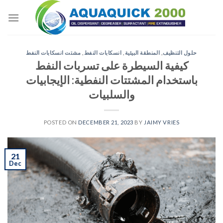
Skip
to
content
حلول التنظيف
,
المنطقة البيئية
,
انسكابات النفط
,
مشتت انسكابات النفط
كيفية السيطرة على تسربات النفط
باستخدام المشتتات النفطية: الإيجابيات
والسلبيات
POSTED ON
DECEMBER 21, 2023
BY
JAIMY VRIES
21
Dec