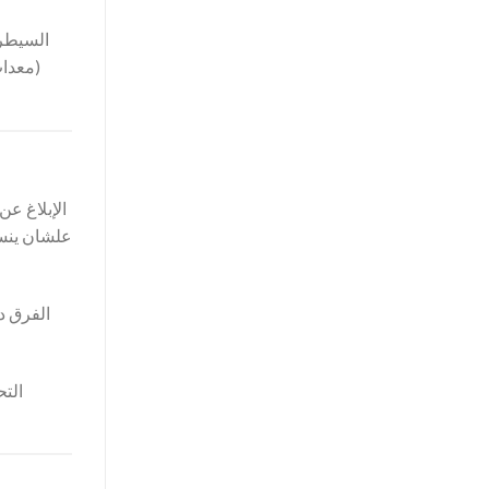
السيطرة
(معدات
الإبلاغ ع
علشان ينسق
الفرق د
التح