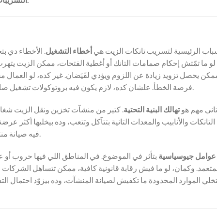
باب الرئيسية لتسريب تانكات الزيت هي
أخطاء التشغيل
. الأخطاء دي بت
، لو ما تمّتش إحكام صمامات التانك أو أغطية الفتحات، ممكن الزيت يت
ممكن يحصل تزويد زيادة عن اللزوم ويؤدي لفَيَضان. غير كده، لو العمال 
فرصة الخطأ. علشان كده، لازم يكون فيه بروتوكولات تشغيل صارمة، وبرامج تدريب شاملة للعاملين علشان نقلل المخاطر دي.
اني مهم هو
تهالك البنية التحتية
. كتير من منشآت تخزين ونقل الزيت شغالة ب
التانكات والأنابيب والمعدات التانية بتتآكل وتتعب، وده بيخليها أكثر عرض
فيه صيانة منتظمة، وفحص دوري، وتبديل سريع لأي معدات قديمة أو متآكلة.
عوامل جيوسياسية
بتأثر في الموضوع. في المناطق اللي فيها حروب أو
متعمد. وكمان، لو ما فيش رقابة قانونية كافية، ممكن تتساهل الشركات ف
خلي الموارد المحدودة ما تكفيش لصيانة المنشآت، وده بيزوّد احتمال ال