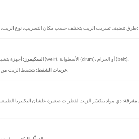
طرق تنضيف تسريب الزيت بتختلف حسب مكان التسريب، نوع الزيت، والظروف البيئية. وفيه طرق كتير مستخدمة بشكل شائع، منها:
أجهزة بتشيل الزيت من على سطح الميّة. فيه أنواع زي سكيمرز الحافة (weir)، الأسطوانة (drum)، أو الحزام (belt).
السكيمرز:
بتشفط الزيت من الأسطح وبتخزنه في تانكات مخصوصة علشان التخلص منه.
عربيات الشفط:
مفرقة:
دي مواد بتكسّر الزيت لقطرات صغيرة علشان البكتيريا الطبيعية