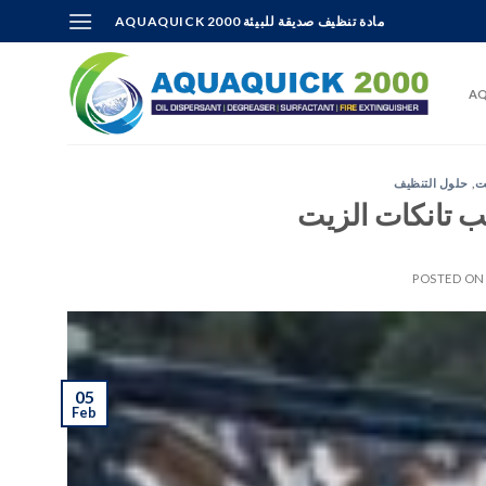
Skip
AQUAQUICK 2000 مادة تنظيف صديقة للبيئة
to
content
AQ
ت
,
حلول التنظيف
ب تانكات الزيت
POSTED O
05
Feb