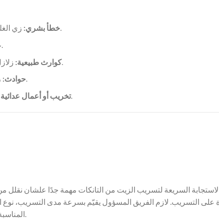
زي الغلط أثناء نقل الزيت، أو التعامل بشكل غير سليم مع المعدات.
خطأ بشري:
زي كسر أو تأكل في التانكات أو الأنابيب.
ع
زلازل، أعاصير، أو فيضانات ممكن تبوّظ أماكن التخزين أو النقل.
كوارث طبيعية:
زي التصادم بين ناقلات الزيت أو عربيات النقل أو القطارات.
حوادث:
زي تكسير أو حرق متعمد لمنشآت التخزين والنقل.
تخريب أو أعمال عدائية 
لاستجابة السريعة لتسريب الزيت من التانكات مهمة جدًا علشان نقلل من
على التسريب. لازم الفريق المسؤول يقيّم بسرعة مدى التسريب، نوع الزيت
المناسبة زي الحواجز والعوامات علشان يمنعوا الزيت من الانتشار أكتر.