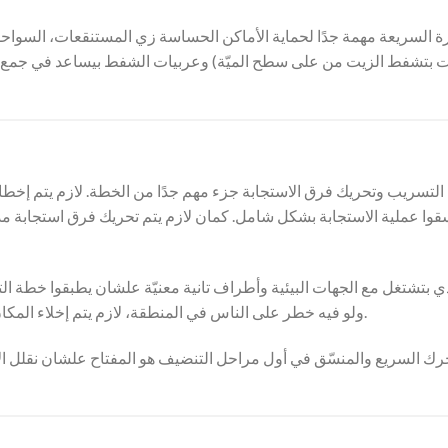
 السريعة مهمة جدًا لحماية الأماكن الحساسة زي المستنقعات، السواح
 بتشفط الزيت من على سطح الميّة) وعربيات الشفط بيساعد في جمع كم
ن التسريب وتحريك فرق الاستجابة جزء مهم جدًا من الخطة. لازم يتم إخ
وا عملية الاستجابة بشكل شامل. كمان لازم يتم تحريك فرق استجابة مدر
ي بتشتغل مع الجهات البيئية وأطراف تانية معنيّة علشان يطبقوا خطة ا
وعلشان كده لازم يلبسوا معدات حماية شخصية (PPE)، ولو فيه خطر على الناس في المنطقة، لازم يتم إخلاء المكان فورًا.
رك السريع والمنسّق في أول مراحل التنضيف هو المفتاح علشان نقلل ال