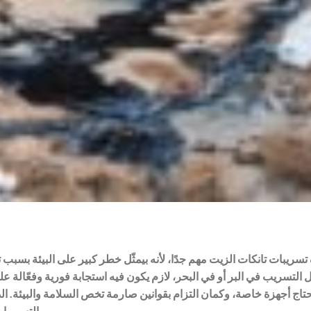
سريبات تانكات الزيت مهم جدًا، لأنه بيمثّل خطر كبير على البيئة بسبب 
التسريب في البر أو في البحر، لازم يكون فيه استجابة فورية وفعّالة
حتاج أجهزة خاصة، وكمان التزام بقوانين صارمة تخص السلامة والبيئة. 
التسريبات، طرق الاستجابة، وسائل التنضيف، وإزاي نمنعها من الأساس.