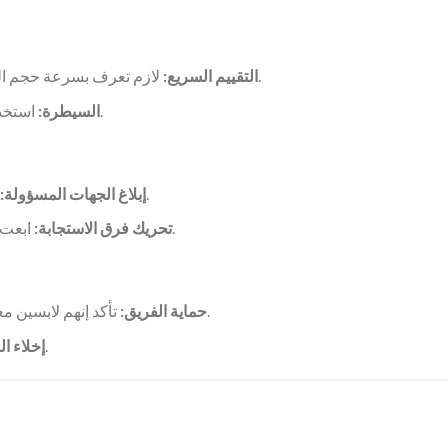
لازم تعرف بسرعة حجم التسريب، نوع الزيت، المنطقة المتأثرة، والمخاطر المحتملة.
التقييم السريع:
استخدم عوامات، حواجز، وأدوات تانية علشان تمنع انتشار الزيت.
السيطرة:
لازم تبلغ السلطات المحلية، الحكومية، والبيئية باللي حصل.
إبلاغ الجهات المسؤولة:
ابعت فرق مدرّبة ومعاهم المعدات المطلوبة فورًا لمكان الحادث.
تحريك فرق الاستجابة:
تأكد إنهم لابسين معدات الحماية الشخصية علشان ما يتعرضوش لمواد خطيرة.
حماية الفريق:
لو فيه خطر على صحة الناس، لازم يتم الإخلاء فورًا.
إخلاء ا