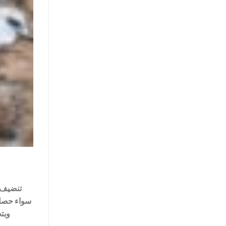
تنضيف ت
سواء حصل 
وبت