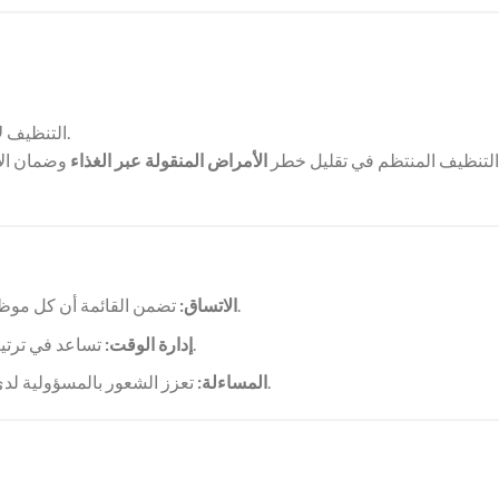
.
التنظيف ل
التنظيف المنتظم في تقليل خطر
الأمراض المنقولة عبر الغذاء
وضمان الام
تضمن القائمة أن كل موظف يعلم مهامه بدقة، مما يؤدي إلى معايير تنظيف متجانسة.
الاتساق:
تساعد في ترتيب الأولويات وضمان تنظيف المناطق المهمة بشكل منتظم.
إدارة الوقت:
تعزز الشعور بالمسؤولية لدى الموظفين، حيث يمكنهم وضع علامة على المهام المنجزة.
المساءلة: