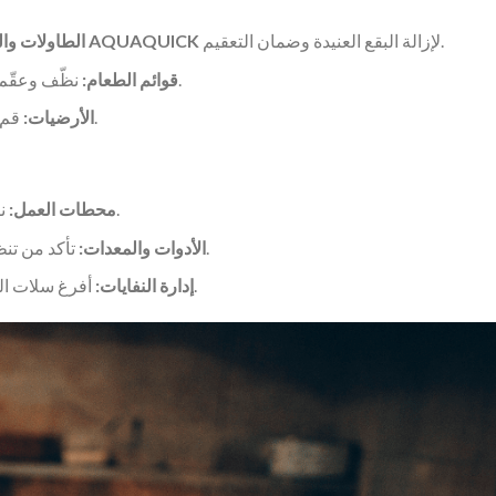
لإزالة البقع العنيدة وضمان التعقيم.
AQUAQUICK
امسح الطاولات والكراسي بعد كل خدمة. استخدم
الطاولات وا
نظّف وعقّم القوائم يوميًا، خصوصًا في المناطق التي تشهد كثافة عالية.
قوائم الطعام:
قم بكَنْس الأرضيات ومسحها يوميًا لإزالة الأوساخ والانسكابات.
الأرضيات:
نظّف وعقّم جميع مناطق تحضير الطعام بعد كل وردية عمل.
محطات العمل:
تأكد من تنظيف وتعقيم جميع الأدوات، الأواني، والمقالي بعد الاستخدام.
الأدوات والمعدات:
أفرغ سلات القمامة بشكل منتظم لمنع الروائح الكريهة وجذب الحشرات.
إدارة النفايات: