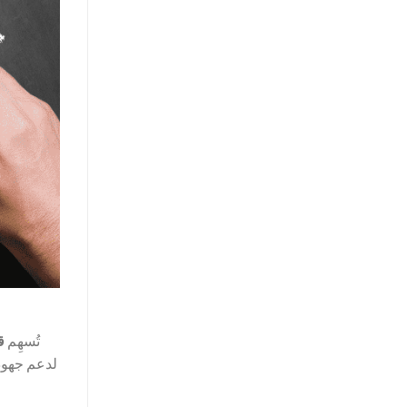
تُسهِم
ق