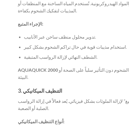
لمواد الهيدروكربونية. تُستخدم المياه الساخنة مع المنظفات أو
المذيبات لتفكيك الشحوم بكفاءة.
الإجراء المتبع:
تدوير محلول منظف ساخن عبر الأنابيب.
استخدام مذيبات قوية في حال تراكم الشحوم بشكل كبير.
الشطف النهائي لإزالة الرواسب المتبقية.
هو حل مثالي لإزالة الشحوم، حيث يقدم تركيبة قوية وصديقة للبيئة، فعالة في إزالة الشحوم دون التأثير سلباً على الصحة أو
AQUAQUICK 2000
البيئة.
3. التنظيف الميكانيكي
لإزالة الملوثات بشكل فيزيائي. يُعد فعالاً في إزالة الرواسب
الصلبة أو الصعبة.
أنواع التنظيف الميكانيكي: