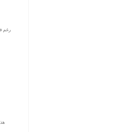
رغم فا
هذه