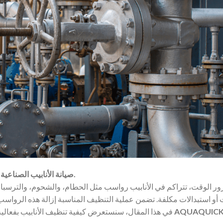
صيانة الأنابيب الصناعية ضرورية لضمان الكفاءة التشغيلية وطول العمر الافتراضي لها.
ر الوقت، تتراكم في الأنابيب رواسب مثل الحطام، والشحوم، والترسبات ا
أو استبدالات مكلفة. تضمن عملية التنظيف المناسبة إزالة هذه الرواسب،
AQUAQUICK
في هذا المقال، سنستعرض كيفية تنظيف الأنابيب بفعالية، مع التركيز على الأنابيب الصناعية، ونقدم الحل البيئي الفعّال