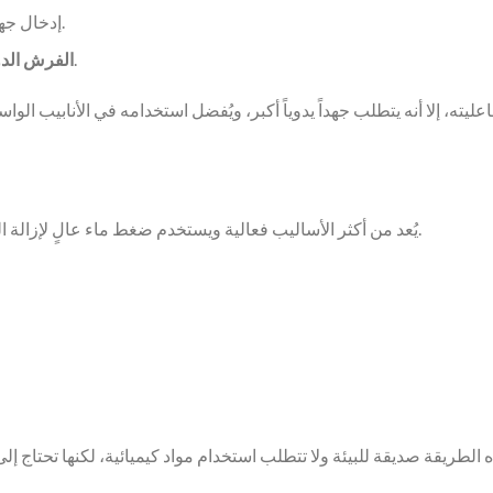
إدخال جهاز داخل الأنبوب ليمر ويكشط الرواسب.
فرش متصلة بقضبان دوّارة لتنظيف الجدران الداخلية.
الفرش الدو
عليته، إلا أنه يتطلب جهداً يدوياً أكبر، ويُفضل استخدامه في الأنابيب ا
يُعد من أكثر الأساليب فعالية ويستخدم ضغط ماء عالٍ لإزالة الرواسب. مثالي لإزالة الانسدادات العنيدة والشحوم والترسبات.
 الطريقة صديقة للبيئة ولا تتطلب استخدام مواد كيميائية، لكنها تحتاج 